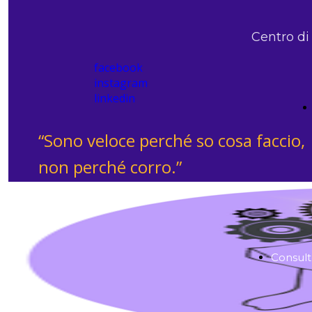
Centro di
facebook
instagram
linkedin
“Sono veloce perché so cosa faccio,
non perché corro.”
Consult