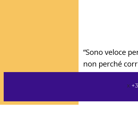
“Sono veloce per
non perché corr
x
+3